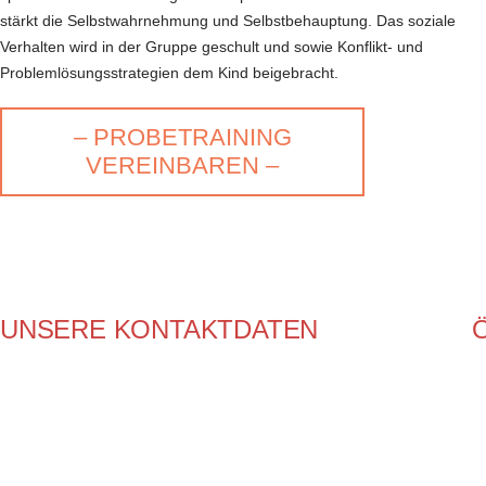
stärkt die Selbstwahrnehmung und Selbstbehauptung. Das soziale
Verhalten wird in der Gruppe geschult und sowie Konflikt- und
Problemlösungsstrategien dem Kind beigebracht.
– PROBETRAINING
VEREINBAREN –
UNSERE KONTAKTDATEN
Sportschule TAO Berlin GmbH
Florian Neugebauer
Frankfurter Allee 71 - 77
10247 Berlin