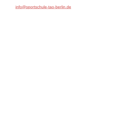
Telefon:
+49 (0)172 / 5724632
E-Mail:
info@sportschule-tao-berlin.de